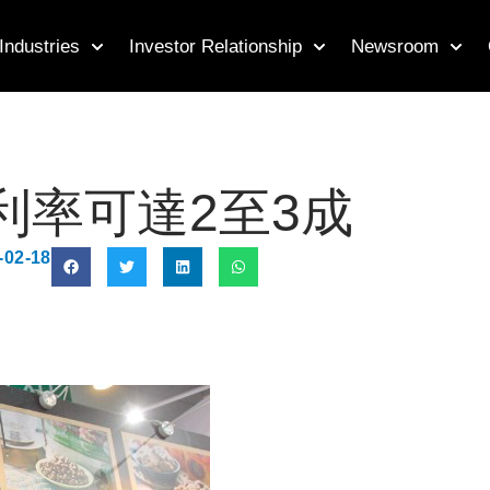
Industries
Investor Relationship
Newsroom
利率可達2至3成
-02-18