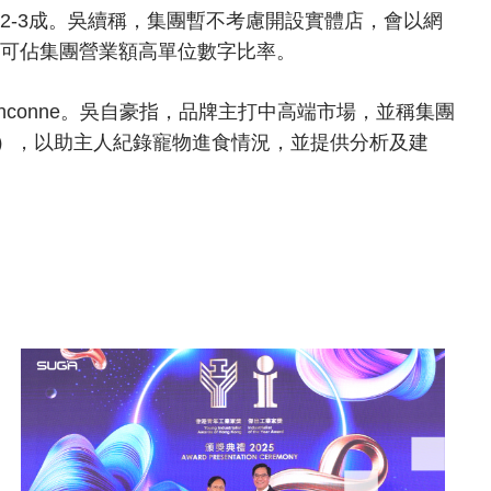
-3成。吳續稱，集團暫不考慮開設實體店，會以網
可佔集團營業額高單位數字比率。
conne。吳自豪指，品牌主打中高端市場，並稱集團
港元），以助主人紀錄寵物進食情況，並提供分析及建