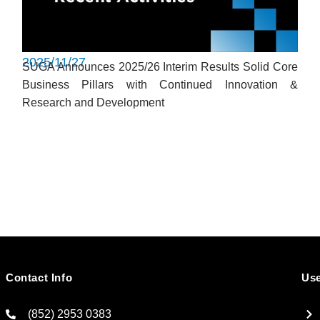
2025/11/27
SUGA Announces 2025/26 Interim Results Solid Core
Business Pillars with Continued Innovation &
Research and Development
Contact Info
Use
(852) 2953 0383