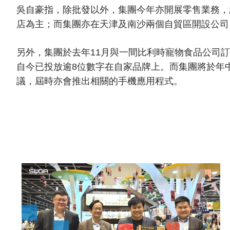
吳自豪指，除批發以外，集團今年亦開展零售業務，
店為主；而集團亦在天津及南沙兩個自貿區開設公司
另外，集團於去年11月與一間比利時寵物食品公司訂立
自今已投放逾8位數字在自家品牌上。而集團將於年中推
議，屆時亦會推出相關的手機應用程式。