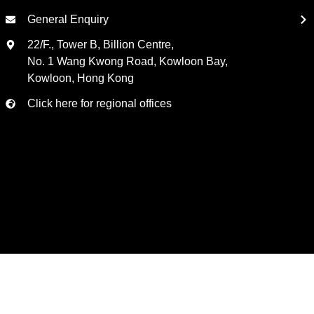
General Enquiry
22/F., Tower B, Billion Centre,
No. 1 Wang Kwong Road, Kowloon Bay,
Kowloon, Hong Kong
Click here for regional offices
2026
Suga International Holdings Ltd. All rights reserved.