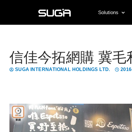
Solutions
信佳今拓網購 冀毛
SUGA INTERNATIONAL HOLDINGS LTD.
2016