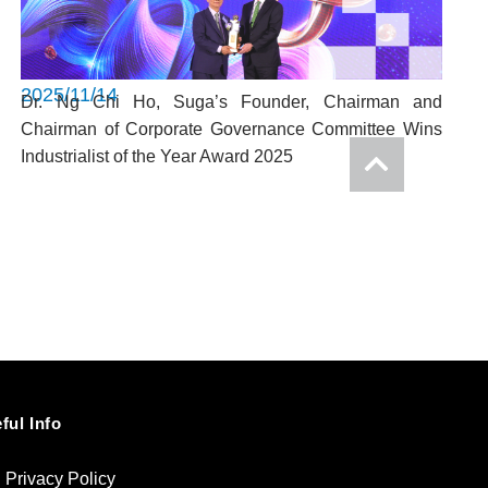
2025/11/14
Dr. Ng Chi Ho, Suga’s Founder, Chairman and
Chairman of Corporate Governance Committee Wins
Industrialist of the Year Award 2025
ful Info
Privacy Policy