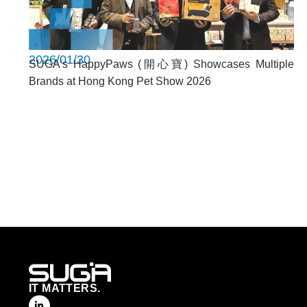
2026/01/30
SUGA’s HappyPaws (開心寶) Showcases Multiple
Brands at Hong Kong Pet Show 2026
IT MATTERS.