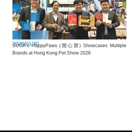
2026/01/30
SUGA’s HappyPaws (開心寶) Showcases Multiple
Brands at Hong Kong Pet Show 2026