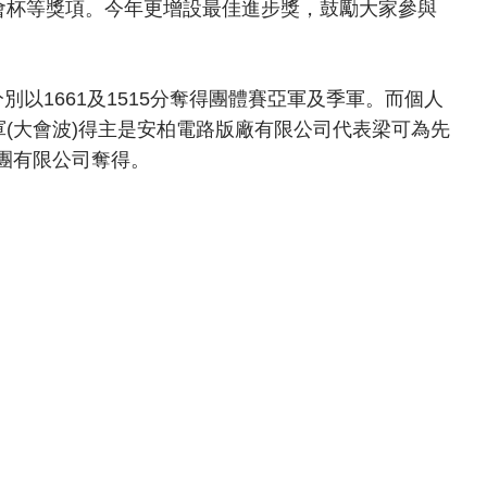
商會杯等獎項。今年更增設最佳進步獎，鼓勵大家參與
以1661及1515分奪得團體賽亞軍及季軍。而個人
軍(大會波)得主是安柏電路版廠有限公司代表梁可為先
團有限公司奪得。