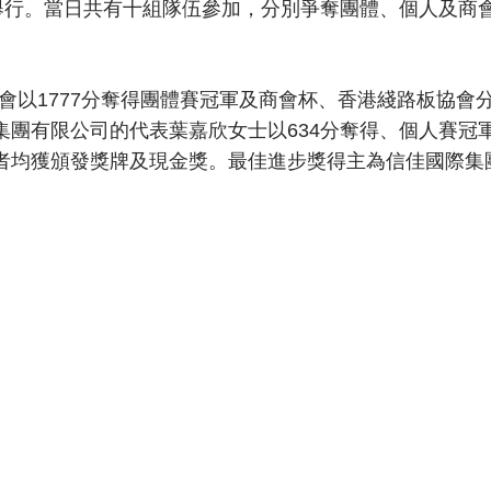
保齡舉行。當日共有十組隊伍參加，分別爭奪團體、個人及
以1777分奪得團體賽冠軍及商會杯、香港綫路板協會分別
集團有限公司的代表葉嘉欣女士以634分奪得、個人賽冠
者均獲頒發獎牌及現金獎。最佳進步獎得主為信佳國際集