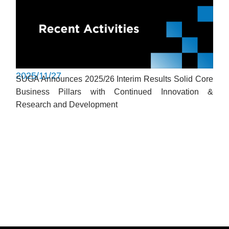
2025/11/27
SUGA Announces 2025/26 Interim Results Solid Core
Business Pillars with Continued Innovation &
Research and Development