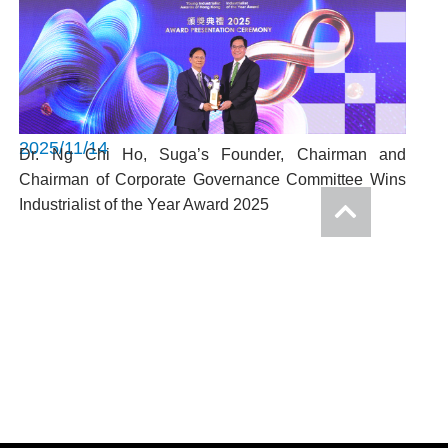
2025/11/14
Dr. Ng Chi Ho, Suga’s Founder, Chairman and
Chairman of Corporate Governance Committee Wins
Industrialist of the Year Award 2025