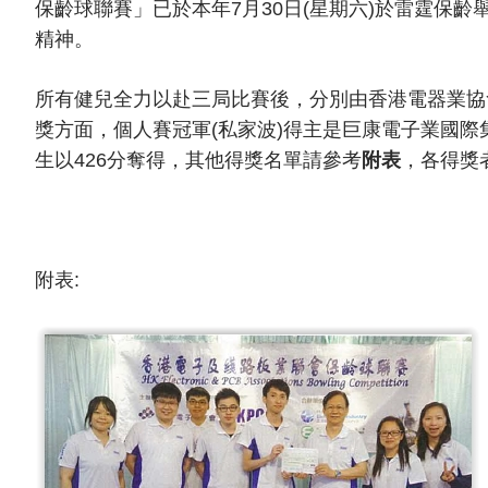
保齡球聯賽」已於本年7月30日(星期六)於雷霆
精神。
所有健兒全力以赴三局比賽後，分別由香港電器業協會
獎方面，個人賽冠軍(私家波)得主是巨康電子業國際
生以426分奪得，其他得獎名單請參考
附表
，各得獎
附表: