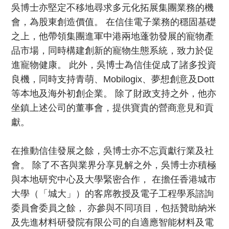
吳博士亦堅定不移地尋求多元化拓展集團業務的機
會，為股東創造價值。 在信佳電子業務的穩固基礎
之上，他帶領集團進軍中港兩地蓬勃發展的寵物產
品市場，同時構建創新的寵物生態系統，致力於促
進寵物健康。 此外，吳博士為信佳促成了諸多投資
良機，同時支持青萌、Mobilogix、夢想創意及Dott
等本地及海外初創企業。 除了財政支持之外，他亦
坐鎮上述公司的董事會，提供寶貴的營商意見和貢
獻。
在推動信佳發展之餘，吳博士亦不忘貢獻行業及社
會。 除了不吝與業界分享見解之外，吳博士亦積極
與本地研究中心及大學緊密合作， 在擔任香港城市
大學（「城大」）的客席教授及電子工程學系諮詢
委員會委員之餘， 亦參與不同項目，包括贊助納米
及先進材料研發院有限公司的自適應智能材料及電