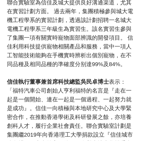
聯合實驗室為信佳及城大提供良好溝通渠道，尤其
在實習計劃方面。 過去兩年，集團積極參與城大電
機工程學系的實習計劃，透過該計劃招聘一名城大
電機工程學系三年級生為實習生。該名實習生參與
了集團一項有關實時寵物面部辨識的開發項目。 信
佳利用科技提供寵物相關產品和服務，當中一項人
工智能技術能夠在手機實時辨析出個別寵物，在不
同品種及相同品種的準確度分别達99%及84%。
信佳執行董事兼首席科技總監吳民卓博士
表示：
「福特汽車公司創始人亨利福特的名言是『走在一
起是一個開始、連在一起是一個過程、一起努力就
是成功』。信佳一向積極與本地研究中心及大學緊
密合作，在推動香港學術及科研發展之餘，亦培養
創科人才，履行企業社會責任。聯合實驗室計劃是
集團繼2019年向香港理工大學捐款設立『信佳城市