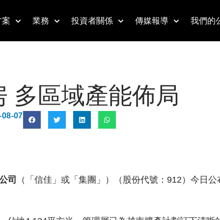
方案
業務
投資者關係
傳媒報導
我們的
 多區域產能佈局
-08-07
公司
（「信佳」或「集團」）（股份代號：912）今日