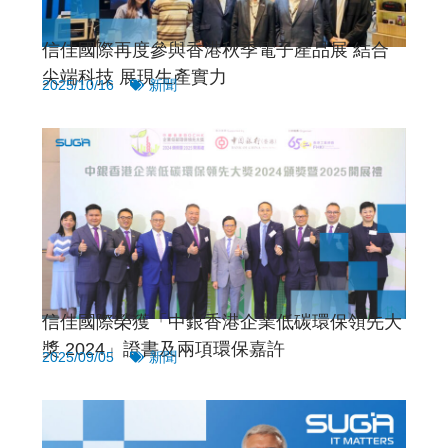
信佳國際再度參與香港秋季電子產品展 結合
尖端科技 展現生產實力
2025/10/16
新聞
信佳國際榮獲「中銀香港企業低碳環保領先大
獎 2024」證書及兩項環保嘉許
2025/09/05
新聞