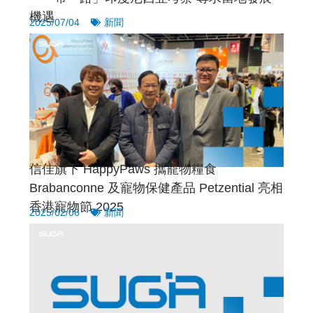
機遇
2025/07/04
新聞
信佳旗下 HappyPaws 攜寵物糧食
Brabanconne 及寵物保健產品 Petzential 亮相
香港寵物節 2025
2025/02/06
新聞