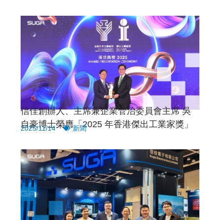
信佳創辦人、主席兼企業管治委員會主席 吳
自豪博士榮膺「2025 年香港傑出工業家獎」
2025/11/14
新聞