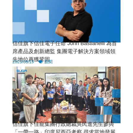
信佳旗下信佳電子任命 John Bastianelli 為首
席產品及創新總監 集團電子解決方案領域領
先地位再獲鞏固
2025/08/19
新聞
信佳旗下佳寵集團行政總裁吳民進先生參與
「一帶一路」印度尼西亞考察 尋求當地發展