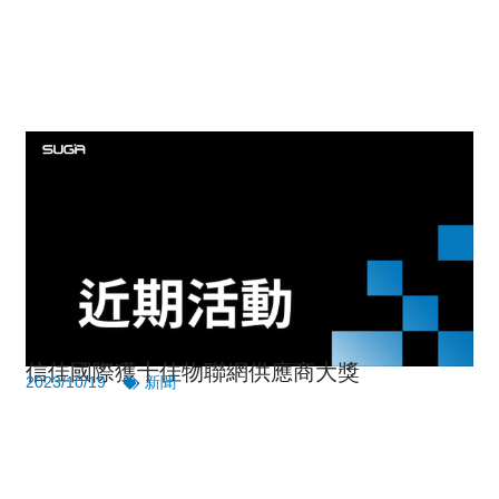
旅」 為香港青少年提供實習機會 共建本港創
科明天
2024/08/28
新聞
信佳國際獲十佳物聯網供應商大獎
2023/10/19
新聞