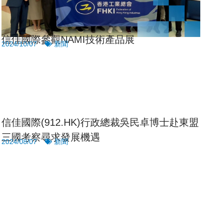
信佳國際參觀NAMI技術產品展
2024/10/07
新聞
信佳國際(912.HK)行政總裁吳民卓博士赴東盟