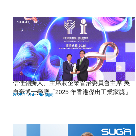
信佳創辦人、主席兼企業管治委員會主席 吳
自豪博士榮膺「2025 年香港傑出工業家獎」
2025/11/14
新聞