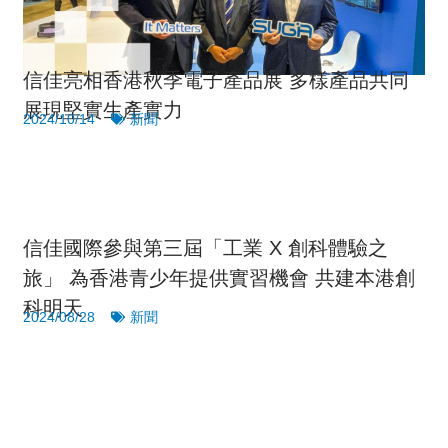
信佳亮相香港秋季電子產品展 多樣產品共同
展現堅實生產實力
2024/10/14
新聞
信佳國際參與第三屆「工業 X 創科體驗之