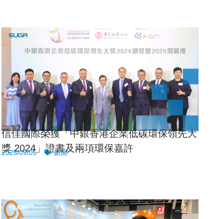
信佳國際榮獲「中銀香港企業低碳環保領先大
獎 2024」證書及兩項環保嘉許
2025/09/05
新聞