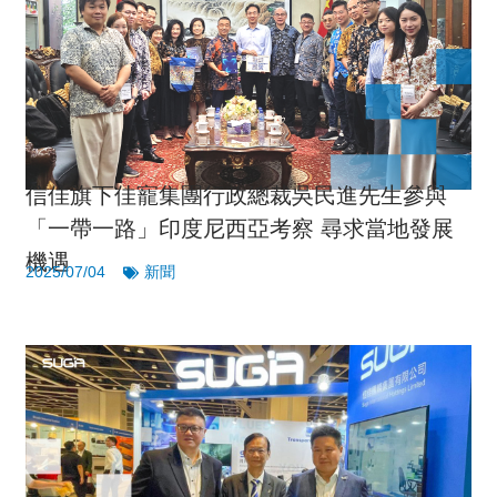
信佳旗下佳寵集團行政總裁吳民進先生參與
「一帶一路」印度尼西亞考察 尋求當地發展
機遇
2025/07/04
新聞