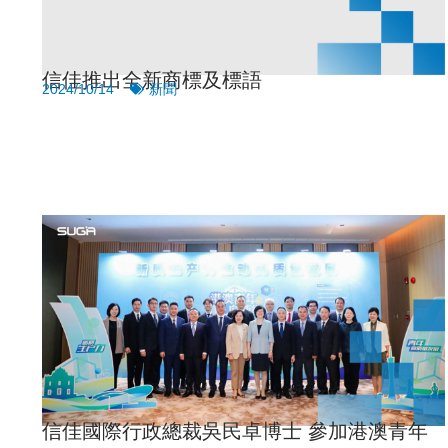
信佳推出全新商標及標語
2024/10/14
新聞
信佳國際行政總裁吳民卓博士 參加港澳青年