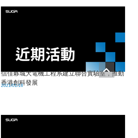
信佳夥城大電機工程系建立聯合實驗室，推動
香港創科發展
2021/01/18