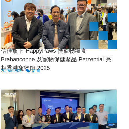
信佳旗下 HappyPaws 攜寵物糧食
Brabanconne 及寵物保健產品 Petzential 亮
相香港寵物節 2025
2025/02/06
新聞