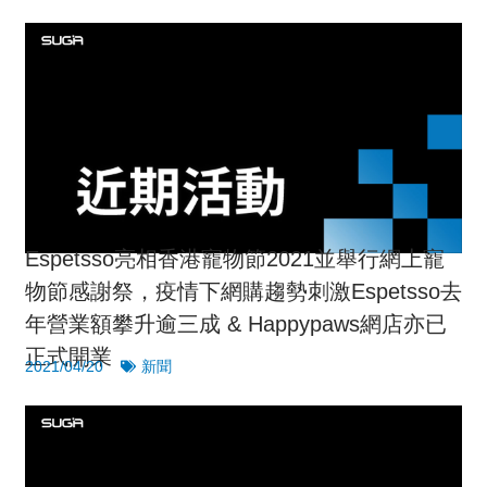
Espetsso亮相香港寵物節2021並舉行網上寵
物節感謝祭，疫情下網購趨勢刺激Espetsso去
年營業額攀升逾三成 & Happypaws網店亦已
正式開業
2021/04/20
新聞