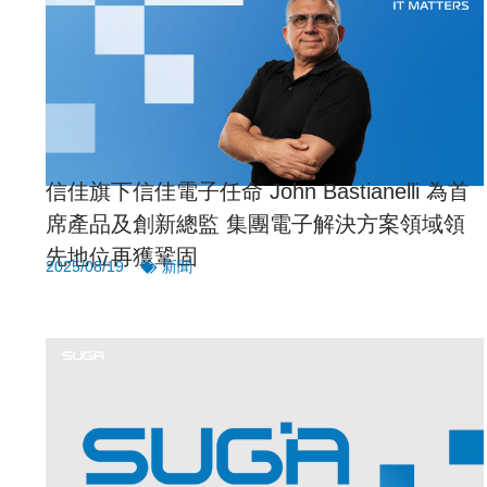
信佳旗下信佳電子任命 John Bastianelli 為首
席產品及創新總監 集團電子解決方案領域領
先地位再獲鞏固
2025/08/19
新聞