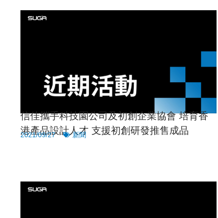
信佳攜手科技園公司及初創企業協會 培育香
港產品設計人才 支援初創研發推售成品
2021/09/27
新聞