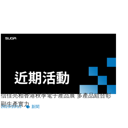
三國考察尋求發展機遇
2024/08/07
新聞
信佳亮相香港秋季電子產品展 多產品組合彰
顯生產實力
2023/10/13
新聞